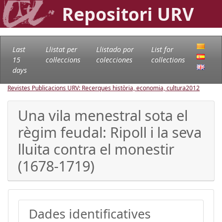
Repositori URV
Last
Llistat per
Llistado por
List for
15
col·leccions
colecciones
collections
days
Revistes Publicacions URV: Recerques història, economia, cultura
2012
Una vila menestral sota el
règim feudal: Ripoll i la seva
lluita contra el monestir
(1678-1719)
Dades identificatives