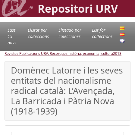
Repositori URV
Last
Llistat per
Llistado por
List for
15
col·leccions
colecciones
collections
days
Revistes Publicacions URV: Recerques història, economia, cultura
2013
Domènec Latorre i les seves
entitats del nacionalisme
radical català: L’Avençada,
La Barricada i Pàtria Nova
(1918-1939)