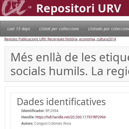
Repositori URV
Last 15 days
Llistat per col·leccions
Llistado por coleccion
Revistes Publicacions URV: Recerques història, economia, cultura
2014
Més enllà de les etique
socials humils. La reg
Dades identificatives
Identificador:
RP:2994
Handle
:
https://hdl.handle.net/20.500.11797/RP2994
Autors:
Congost Colomer, Rosa