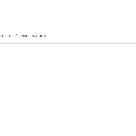
o:eu-repo/semantics/article