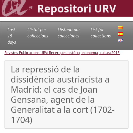
Repositori URV
Last
Llistat per
Llistado por
List for
15
col·leccions
colecciones
collections
days
Revistes Publicacions URV: Recerques història, economia, cultura
2015
La repressió de la
dissidència austriacista a
Madrid: el cas de Joan
Gensana, agent de la
Generalitat a la cort (1702-
1704)