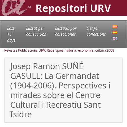
Repositori URV
Last
Llistat per
Llistado por
List for
15
col·leccions
colecciones
collections
days
Revistes Publicacions URV: Recerques història, economia, cultura
2008
Josep Ramon SUÑÉ
GASULL: La Germandat
(1904-2006). Perspectives i
mirades sobre el Centre
Cultural i Recreatiu Sant
Isidre