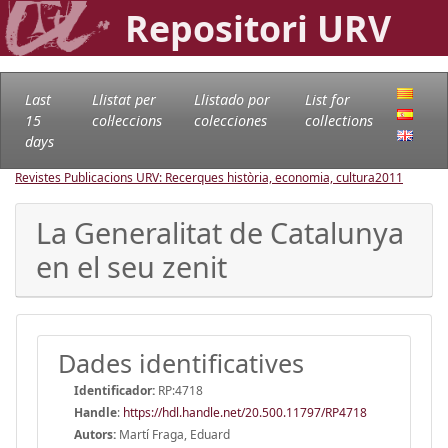
Repositori URV
Last
Llistat per
Llistado por
List for
15
col·leccions
colecciones
collections
days
Revistes Publicacions URV: Recerques història, economia, cultura
2011
La Generalitat de Catalunya
en el seu zenit
Dades identificatives
Identificador:
RP:4718
Handle
:
https://hdl.handle.net/20.500.11797/RP4718
Autors:
Martí Fraga, Eduard