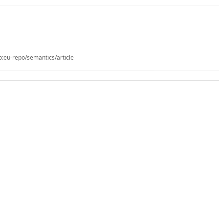
o:eu-repo/semantics/article