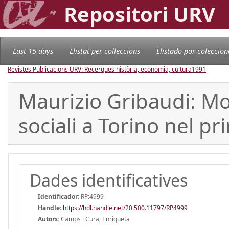
Repositori URV
Last 15 days
Llistat per col·leccions
Llistado por coleccion
Revistes Publicacions URV: Recerques història, economia, cultura
1991
Maurizio Gribaudi: Mo
sociali a Torino nel p
Dades identificatives
Identificador:
RP:4999
Handle
:
https://hdl.handle.net/20.500.11797/RP4999
Autors:
Camps i Cura, Enriqueta