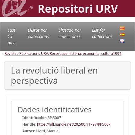
Repositori URV
Last
Llistat per
Llistado por
List for
15
col·leccions
colecciones
collections
days
Revistes Publicacions URV: Recerques història, economia, cultura
1994
La revolució liberal en
perspectiva
Dades identificatives
Identificador:
RP:5007
Handle
:
https://hdl.handle.net/20.500.11797/RP5007
Autors:
Martí, Manuel