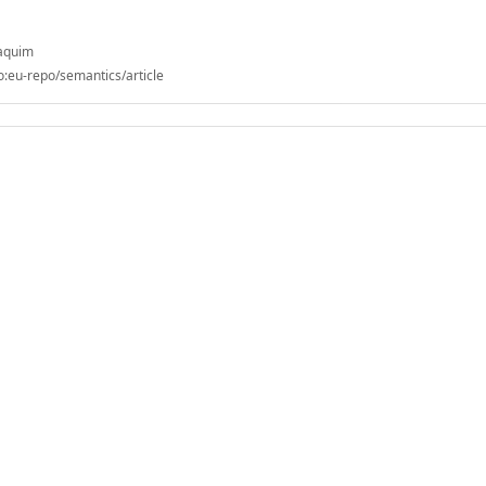
oaquim
o:eu-repo/semantics/article