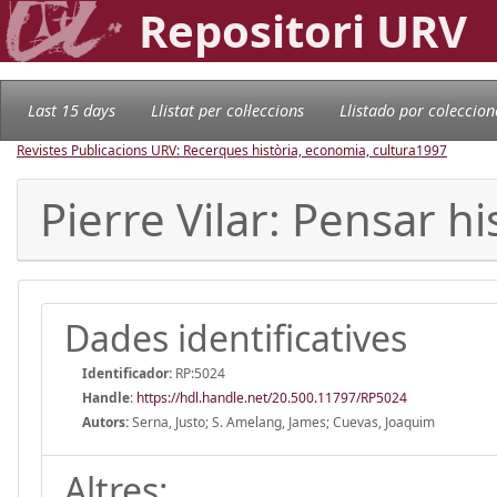
Repositori URV
Last 15 days
Llistat per col·leccions
Llistado por coleccion
Revistes Publicacions URV: Recerques història, economia, cultura
1997
Pierre Vilar: Pensar h
Dades identificatives
Identificador:
RP:5024
Handle
:
https://hdl.handle.net/20.500.11797/RP5024
Autors:
Serna, Justo; S. Amelang, James; Cuevas, Joaquim
Altres: