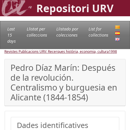
Repositori URV
Last
Llistat per
Llistado por
List for
15
col·leccions
colecciones
collections
days
Revistes Publicacions URV: Recerques història, economia, cultura
1998
Pedro Díaz Marín: Después
de la revolución.
Centralismo y burguesia en
Alicante (1844-1854)
Dades identificatives