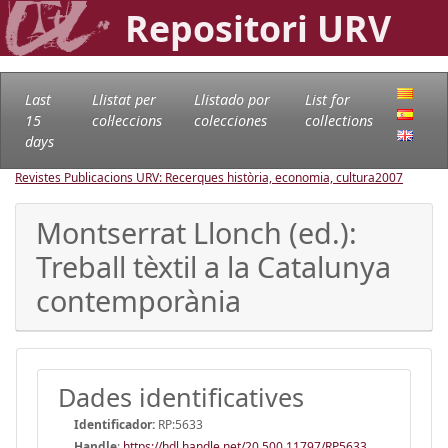
Repositori URV
Last
Llistat per
Llistado por
List for
15
col·leccions
colecciones
collections
days
Revistes Publicacions URV: Recerques història, economia, cultura
2007
Montserrat Llonch (ed.):
Treball tèxtil a la Catalunya
contemporània
Dades identificatives
Identificador:
RP:5633
Handle
:
https://hdl.handle.net/20.500.11797/RP5633