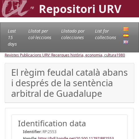
Repositori URV
Last
Llistat per
Llistado por
List for
15
col·leccions
colecciones
collections
days
Revistes Publicacions URV: Recerques història, economia, cultura
1980
El règim feudal català abans
i després de la sentència
arbitral de Guadalupe
Identification data
Identifier:
RP:2553
Handle
:
https://hdl.handle.net/20.500.11797/RP2553