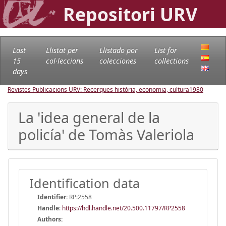
Repositori URV
Last
Llistat per
Llistado por
List for
15
col·leccions
colecciones
collections
days
Revistes Publicacions URV: Recerques història, economia, cultura
1980
La 'idea general de la
policía' de Tomàs Valeriola
Identification data
Identifier:
RP:2558
Handle
:
https://hdl.handle.net/20.500.11797/RP2558
Authors: