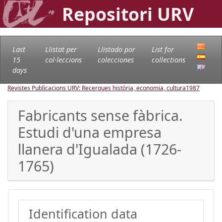
Repositori URV
Last
Llistat per
Llistado por
List for
15
col·leccions
colecciones
collections
days
Revistes Publicacions URV: Recerques història, economia, cultura
1987
Fabricants sense fàbrica.
Estudi d'una empresa
llanera d'Igualada (1726-
1765)
Identification data