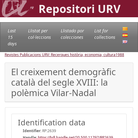
Repositori URV
Last
Llistat per
Llistado por
List for
15
col·leccions
colecciones
collections
days
Revistes Publicacions URV: Recerques història, economia, cultura
1988
El creixement demogràfic
català del segle XVIII: la
polèmica Vilar-Nadal
Identification data
Identifier:
RP:2639
Handle
:
https://hdl.handle.net/20.500.11797/RP2639