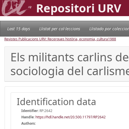
Repositori URV
Last 15 days
Llistat per col·leccions
Llistado por coleccio
Revistes Publicacions URV: Recerques història, economia, cultura
1988
Els militants carlins d
sociologia del carlism
Identification data
Identifier:
RP:2642
Handle
:
https://hdl.handle.net/20.500.11797/RP2642
Authors: