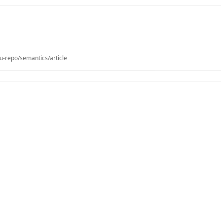
u-repo/semantics/article