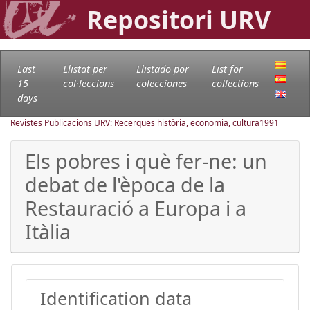
Repositori URV
Last
Llistat per
Llistado por
List for
15
col·leccions
colecciones
collections
days
Revistes Publicacions URV: Recerques història, economia, cultura
1991
Els pobres i què fer-ne: un
debat de l'època de la
Restauració a Europa i a
Itàlia
Identification data