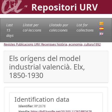
Repositori URV
Last
Llistat per
Llistado por
List for
15
col·leccions
colecciones
collections
days
Revistes Publicacions URV: Recerques història, economia, cultura
1992
Els orígens del model
industrial valencià. Elx,
1850-1930
Identification data
Identifier:
RP:2678
Handle
:
https://hdl.handle.net/20.500.11797/RP2678