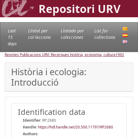
Repositori URV
Last
Llistat per
Llistado por
List for
15
col·leccions
colecciones
collections
days
Revistes Publicacions URV: Recerques història, economia, cultura
1992
Història i ecologia:
Introducció
Identification data
Identifier:
RP:2680
Handle
:
https://hdl.handle.net/20.500.11797/RP2680
Authors: