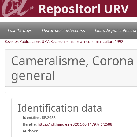
Repositori URV
Last 15 days
Llistat per col·leccions
Llistado por coleccio
Revistes Publicacions URV: Recerques història, economia, cultura
1992
Cameralisme, Corona d'
general
Identification data
Identifier:
RP:2688
Handle
:
https://hdl.handle.net/20.500.11797/RP2688
Authors: