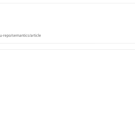
u-repo/semantics/article