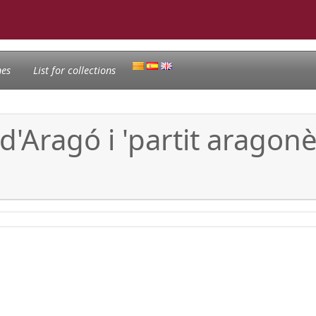
nes
List for collections
Aragó i 'partit aragonès