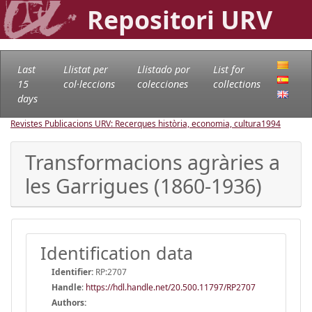
Repositori URV
Last
Llistat per
Llistado por
List for
15
col·leccions
colecciones
collections
days
Revistes Publicacions URV: Recerques història, economia, cultura
1994
Transformacions agràries a
les Garrigues (1860-1936)
Identification data
Identifier:
RP:2707
Handle
:
https://hdl.handle.net/20.500.11797/RP2707
Authors: