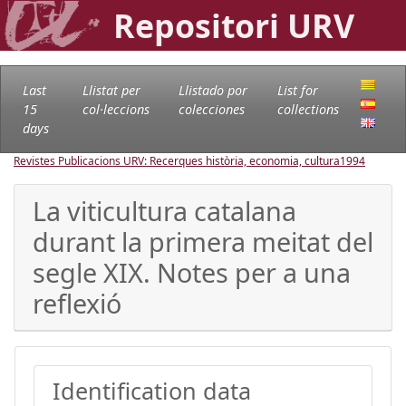
Repositori URV
Last
Llistat per
Llistado por
List for
15
col·leccions
colecciones
collections
days
Revistes Publicacions URV: Recerques història, economia, cultura
1994
La viticultura catalana
durant la primera meitat del
segle XIX. Notes per a una
reflexió
Identification data