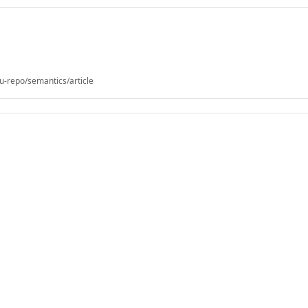
u-repo/semantics/article