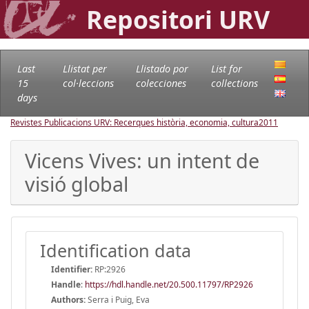
Repositori URV
Last
Llistat per
Llistado por
List for
15
col·leccions
colecciones
collections
days
Revistes Publicacions URV: Recerques història, economia, cultura
2011
Vicens Vives: un intent de
visió global
Identification data
Identifier:
RP:2926
Handle
:
https://hdl.handle.net/20.500.11797/RP2926
Authors:
Serra i Puig, Eva