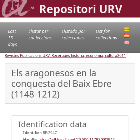
Repositori URV
Last
Llistat per
Llistado por
List for
15
col·leccions
colecciones
collections
days
Revistes Publicacions URV: Recerques història, economia, cultura
2011
Els aragonesos en la
conquesta del Baix Ebre
(1148-1212)
Identification data
Identifier:
RP:2947
Handle
:
https://hdl.handle.net/20.500.11797/RP2947