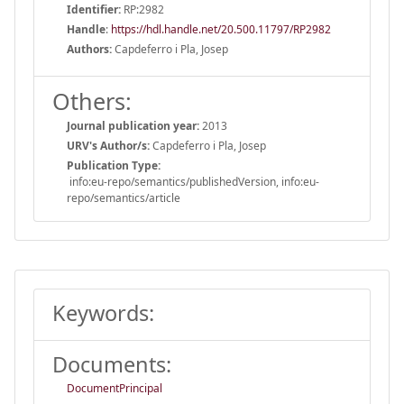
Identifier:
RP:2982
Handle
:
https://hdl.handle.net/20.500.11797/RP2982
Authors:
Capdeferro i Pla, Josep
Others:
Journal publication year:
2013
URV's Author/s:
Capdeferro i Pla, Josep
Publication Type:
info:eu-repo/semantics/publishedVersion, info:eu-
repo/semantics/article
Keywords:
Documents:
DocumentPrincipal