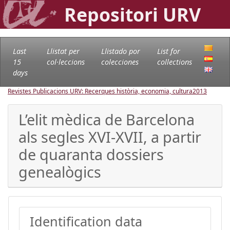
Repositori URV
Last
Llistat per
Llistado por
List for
15
col·leccions
colecciones
collections
days
Revistes Publicacions URV: Recerques història, economia, cultura
2013
L’elit mèdica de Barcelona
als segles XVI-XVII, a partir
de quaranta dossiers
genealògics
Identification data