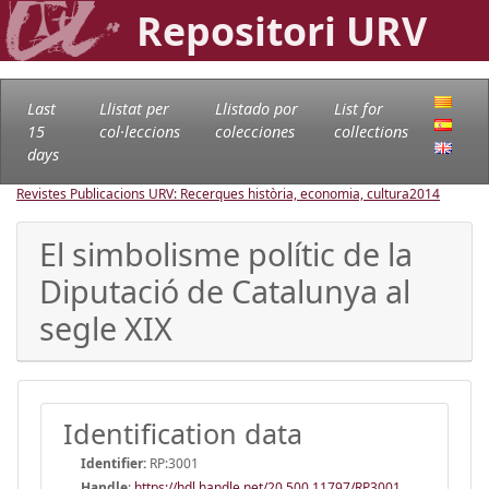
Repositori URV
Last
Llistat per
Llistado por
List for
15
col·leccions
colecciones
collections
days
Revistes Publicacions URV: Recerques història, economia, cultura
2014
El simbolisme polític de la
Diputació de Catalunya al
segle XIX
Identification data
Identifier:
RP:3001
Handle
:
https://hdl.handle.net/20.500.11797/RP3001