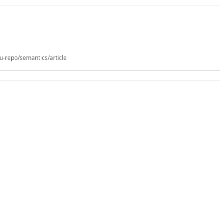
u-repo/semantics/article