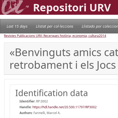
Repositori URV
Last 15 days
Llistat per col·leccions
Llistado por coleccio
Revistes Publicacions URV: Recerques història, economia, cultura
2014
«Benvinguts amics cata
retrobament i els Jocs
Identification data
Identifier:
RP:3002
Handle
:
https://hdl.handle.net/20.500.11797/RP3002
Authors:
Farinelli, Marcel A.