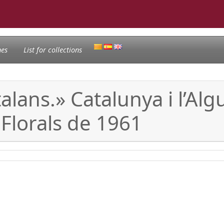
nes
List for collections
lans.» Catalunya i l’Algu
 Florals de 1961