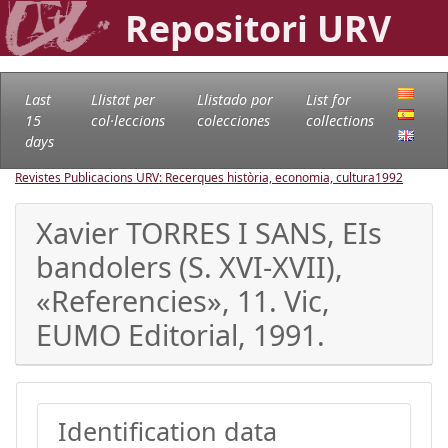
Repositori URV
Last
Llistat per
Llistado por
List for
15
col·leccions
colecciones
collections
days
Revistes Publicacions URV: Recerques història, economia, cultura
1992
Xavier TORRES I SANS, EIs
bandolers (S. XVI-XVII),
«Referencies», 11. Vic,
EUMO Editorial, 1991.
Identification data