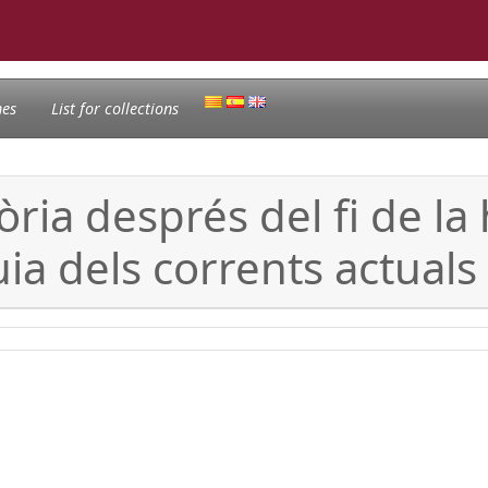
nes
List for collections
ria després del fi de la h
ia dels corrents actuals