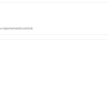
u-repo/semantics/article