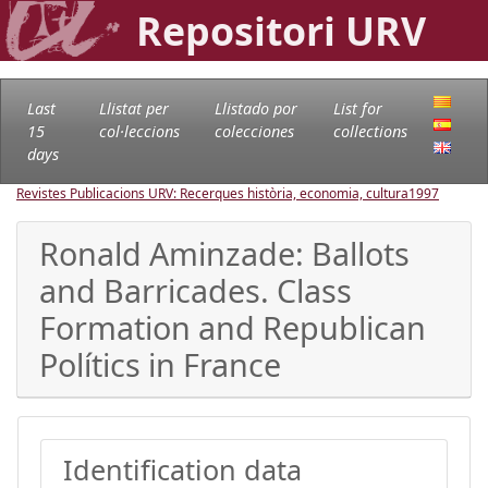
Repositori URV
Last
Llistat per
Llistado por
List for
15
col·leccions
colecciones
collections
days
Revistes Publicacions URV: Recerques història, economia, cultura
1997
Ronald Aminzade: Ballots
and Barricades. Class
Formation and Republican
Polítics in France
Identification data