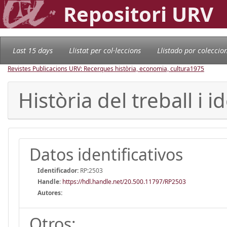
Repositori URV
Last 15 days
Llistat per col·leccions
Llistado por coleccio
Revistes Publicacions URV: Recerques història, economia, cultura
1975
Història del treball i i
Datos identificativos
Identificador:
RP:2503
Handle
:
https://hdl.handle.net/20.500.11797/RP2503
Autores:
Otros: