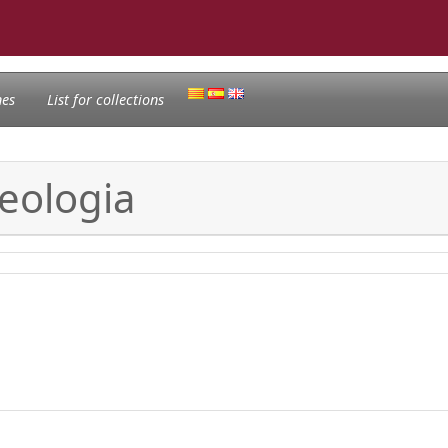
nes
List for collections
deologia