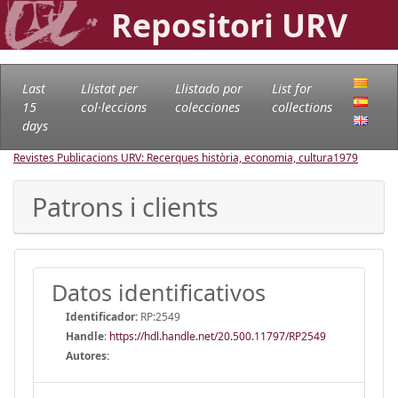
Repositori URV
Last
Llistat per
Llistado por
List for
15
col·leccions
colecciones
collections
days
Revistes Publicacions URV: Recerques història, economia, cultura
1979
Patrons i clients
Datos identificativos
Identificador:
RP:2549
Handle
:
https://hdl.handle.net/20.500.11797/RP2549
Autores: