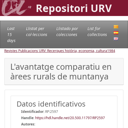
Repositori URV
Last
Llistat per
Llistado por
List for
15
col·leccions
colecciones
collections
days
Revistes Publicacions URV: Recerques història, economia, cultura
1984
L'avantatge comparatiu en
àrees rurals de muntanya
Datos identificativos
Identificador:
RP:2597
Handle
:
https://hdl.handle.net/20.500.11797/RP2597
Autores: