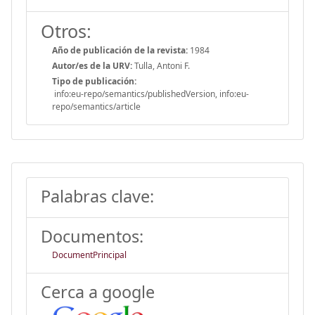
Otros:
Año de publicación de la revista:
1984
Autor/es de la URV:
Tulla, Antoni F.
Tipo de publicación:
info:eu-repo/semantics/publishedVersion, info:eu-
repo/semantics/article
Palabras clave:
Documentos:
DocumentPrincipal
Cerca a google