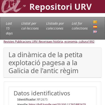
Repositori URV
Last
Llistat per
Llistado por
List for
15
col·leccions
colecciones
collections
days
Revistes Publicacions URV: Recerques història, economia, cultura
1992
La dinàmica de la petita
explotació pagesa a la
Galicia de l'antic règim
Datos identificativos
Identificador:
RP:2675
Handle
:
https://hdl.handle.net/20.500.11797/RP2675