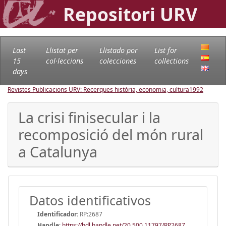
Repositori URV
Last
Llistat per
Llistado por
List for
15
col·leccions
colecciones
collections
days
Revistes Publicacions URV: Recerques història, economia, cultura
1992
La crisi finisecular i la
recomposició del món rural
a Catalunya
Datos identificativos
Identificador:
RP:2687
Handle
:
https://hdl.handle.net/20.500.11797/RP2687