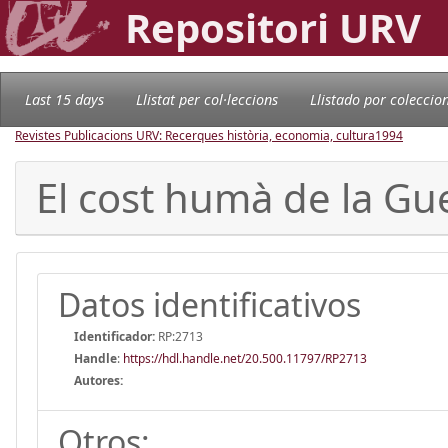
Repositori URV
Last 15 days
Llistat per col·leccions
Llistado por coleccio
Revistes Publicacions URV: Recerques història, economia, cultura
1994
El cost humà de la Gu
Datos identificativos
Identificador:
RP:2713
Handle
:
https://hdl.handle.net/20.500.11797/RP2713
Autores:
Otros: