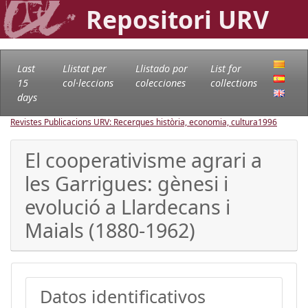
Repositori URV
Last
Llistat per
Llistado por
List for
15
col·leccions
colecciones
collections
days
Revistes Publicacions URV: Recerques història, economia, cultura
1996
El cooperativisme agrari a
les Garrigues: gènesi i
evolució a Llardecans i
Maials (1880-1962)
Datos identificativos