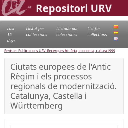
Repositori URV
Last
Llistat per
Llistado por
List for
15
col·leccions
colecciones
collections
days
Revistes Publicacions URV: Recerques història, economia, cultura
1999
Ciutats europees de l'Antic
Règim i els processos
regionals de modernització.
Catalunya, Castella i
Württemberg