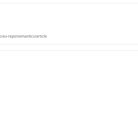
o:eu-repo/semantics/article