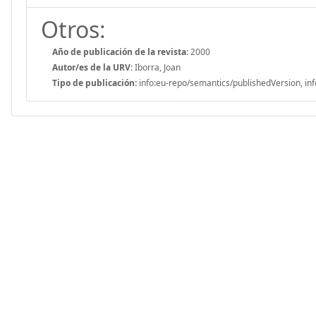
Otros:
Año de publicación de la revista:
2000
Autor/es de la URV:
Iborra, Joan
Tipo de publicación:
info:eu-repo/semantics/publishedVersion, inf