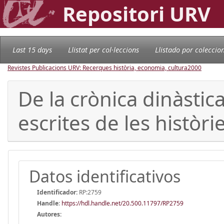
Repositori URV
Last 15 days
Llistat per col·leccions
Llistado por coleccio
Revistes Publicacions URV: Recerques història, economia, cultura
2000
De la crònica dinàstica 
escrites de les històr
Datos identificativos
Identificador:
RP:2759
Handle
:
https://hdl.handle.net/20.500.11797/RP2759
Autores: