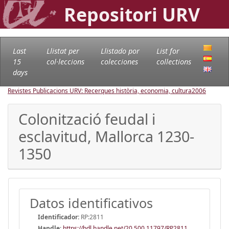
Repositori URV
Last
Llistat per
Llistado por
List for
15
col·leccions
colecciones
collections
days
Revistes Publicacions URV: Recerques història, economia, cultura
2006
Colonització feudal i
esclavitud, Mallorca 1230-
1350
Datos identificativos
Identificador:
RP:2811
Handle
:
https://hdl.handle.net/20.500.11797/RP2811