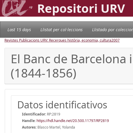
Repositori URV
Last 15 days
Llistat per col·leccions
Llistado por coleccio
Revistes Publicacions URV: Recerques història, economia, cultura
2007
El Banc de Barcelona 
(1844-1856)
Datos identificativos
Identificador:
RP:2819
Handle
:
https://hdl.handle.net/20.500.11797/RP2819
Autores:
Blasco Martel, Yolanda