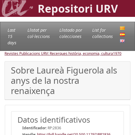
Repositori URV
Last
Llistat per
Llistado por
List for
15
col·leccions
colecciones
collections
days
Revistes Publicacions URV: Recerques història, economia, cultura
1970
Sobre Laureà Figuerola als
anys de la nostra
renaixença
Datos identificativos
Identificador:
RP:2836
Handle
:
https://hdl.handle.net/20.500.11797/RP2836