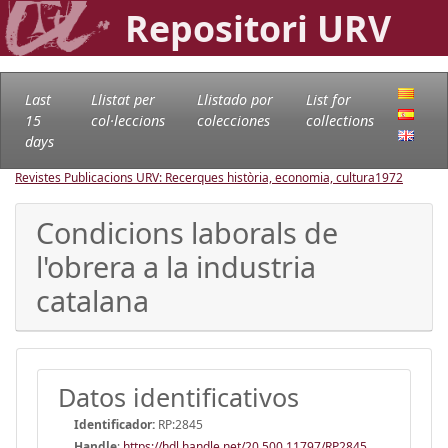
Repositori URV
Last
Llistat per
Llistado por
List for
15
col·leccions
colecciones
collections
days
Revistes Publicacions URV: Recerques història, economia, cultura
1972
Condicions laborals de
l'obrera a la industria
catalana
Datos identificativos
Identificador:
RP:2845
Handle
:
https://hdl.handle.net/20.500.11797/RP2845