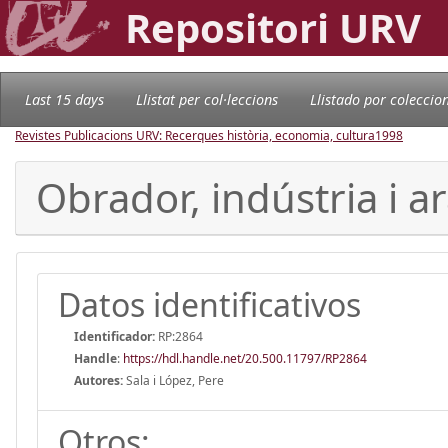
Repositori URV
Last 15 days
Llistat per col·leccions
Llistado por coleccio
Revistes Publicacions URV: Recerques història, economia, cultura
1998
Obrador, indústria i ar
Datos identificativos
Identificador:
RP:2864
Handle
:
https://hdl.handle.net/20.500.11797/RP2864
Autores:
Sala i López, Pere
Otros: