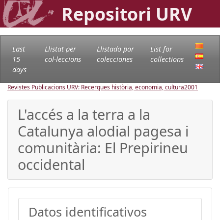
Repositori URV
Last
Llistat per
Llistado por
List for
15
col·leccions
colecciones
collections
days
Revistes Publicacions URV: Recerques història, economia, cultura
2001
L'accés a la terra a la
Catalunya alodial pagesa i
comunitària: El Prepirineu
occidental
Datos identificativos