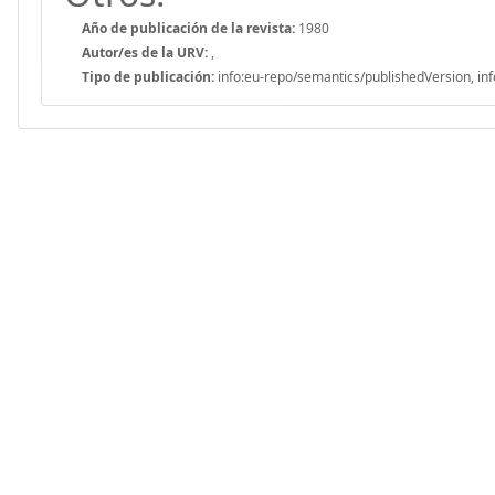
Año de publicación de la revista:
1980
Autor/es de la URV:
,
Tipo de publicación:
info:eu-repo/semantics/publishedVersion, inf