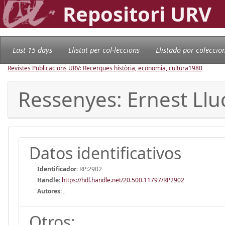
Repositori URV
Last 15 days
Llistat per col·leccions
Llistado por coleccio
Revistes Publicacions URV: Recerques història, economia, cultura
1980
Ressenyes: Ernest Llu
Datos identificativos
Identificador:
RP:2902
Handle
:
https://hdl.handle.net/20.500.11797/RP2902
Autores:
,
Otros: