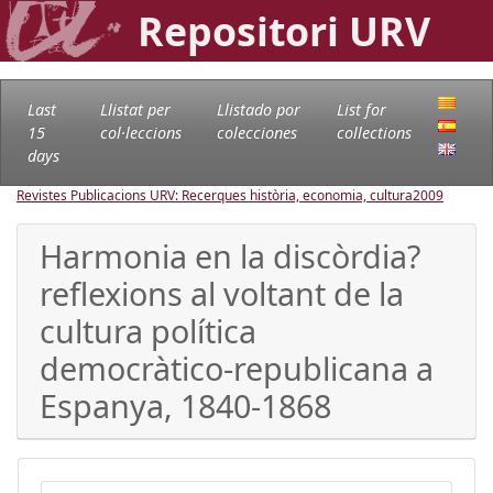
Repositori URV
Last
Llistat per
Llistado por
List for
15
col·leccions
colecciones
collections
days
Revistes Publicacions URV: Recerques història, economia, cultura
2009
Harmonia en la discòrdia?
reflexions al voltant de la
cultura política
democràtico-republicana a
Espanya, 1840-1868