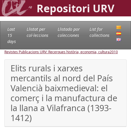
Repositori URV
Last
Llistat per
Llistado por
List for
15
col·leccions
colecciones
collections
days
Revistes Publicacions URV: Recerques història, economia, cultura
2010
Elits rurals i xarxes
mercantils al nord del País
Valencià baixmedieval: el
comerç i la manufactura de
la llana a Vilafranca (1393-
1412)