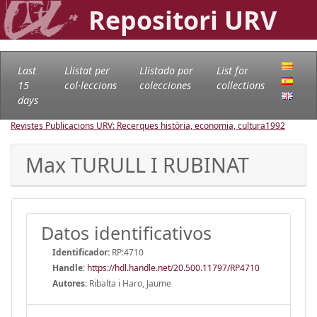
Repositori URV
Last
Llistat per
Llistado por
List for
15
col·leccions
colecciones
collections
days
Revistes Publicacions URV: Recerques història, economia, cultura
1992
Max TURULL I RUBINAT
Datos identificativos
Identificador:
RP:4710
Handle
:
https://hdl.handle.net/20.500.11797/RP4710
Autores:
Ribalta i Haro, Jaume